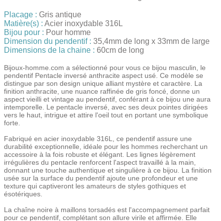
Placage :
Gris antique
Matière(s) :
Acier inoxydable 316L
Bijou pour :
Pour homme
Dimension du pendentif :
35,4mm de long x 33mm de large
Dimensions de la chaine :
60cm de long
Bijoux-homme.com a sélectionné pour vous ce bijou masculin, le
pendentif Pentacle inversé anthracite aspect usé. Ce modèle se
distingue par son design unique alliant mystère et caractère. La
finition anthracite, une nuance raffinée de gris foncé, donne un
aspect vieilli et vintage au pendentif, conférant à ce bijou une aura
intemporelle. Le pentacle inversé, avec ses deux pointes dirigées
vers le haut, intrigue et attire l'oeil tout en portant une symbolique
forte.
Fabriqué en acier inoxydable 316L, ce pendentif assure une
durabilité exceptionnelle, idéale pour les hommes recherchant un
accessoire à la fois robuste et élégant. Les lignes légèrement
irrégulières du pentacle renforcent l'aspect travaillé à la main,
donnant une touche authentique et singulière à ce bijou. La finition
usée sur la surface du pendentif ajoute une profondeur et une
texture qui captiveront les amateurs de styles gothiques et
ésotériques.
La chaîne noire à maillons torsadés est l'accompagnement parfait
pour ce pendentif, complétant son allure virile et affirmée. Elle