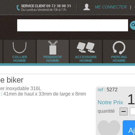
ME CONNECTER
|
COLLIER
PENDENTIF
ACCESSOIRE
PIERCING
HOMME
HOMME
HOMME
HOMME
e biker
er inoxydable 316L
ref :
5272
:
41mm de haut x 33mm de large x 8mm
1
Notre Prix
quantité
Aj