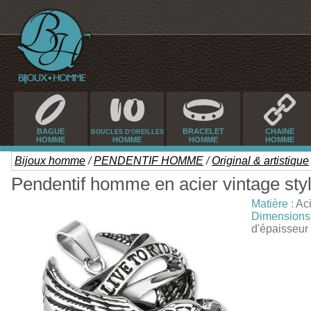
BAGUE
BRACELET
CHAINE
BOUCLES D'OREILLES
HOMME
HOMME
HOMME
HOMME
Bijoux homme
/
PENDENTIF HOMME
/
Original & artistique
Pendentif homme en acier vintage styl
Matière :
Aci
Dimensions 
d'épaisseur