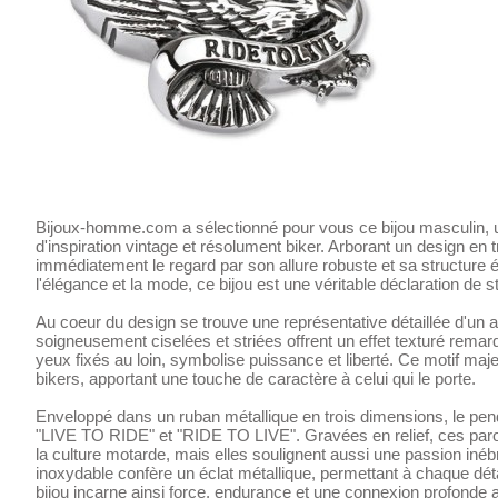
Bijoux-homme.com a sélectionné pour vous ce bijou masculin, u
d'inspiration vintage et résolument biker. Arborant un design en 
immédiatement le regard par son allure robuste et sa structure
l'élégance et la mode, ce bijou est une véritable déclaration de st
Au coeur du design se trouve une représentative détaillée d'un 
soigneusement ciselées et striées offrent un effet texturé remarq
yeux fixés au loin, symbolise puissance et liberté. Ce motif ma
bikers, apportant une touche de caractère à celui qui le porte.
Enveloppé dans un ruban métallique en trois dimensions, le pen
"LIVE TO RIDE" et "RIDE TO LIVE". Gravées en relief, ces par
la culture motarde, mais elles soulignent aussi une passion inébran
inoxydable confère un éclat métallique, permettant à chaque déta
bijou incarne ainsi force, endurance et une connexion profonde av