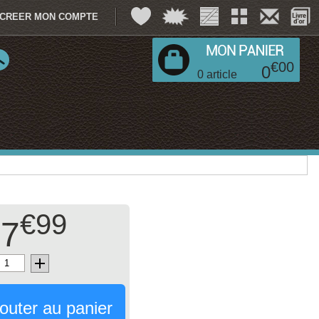
CREER MON COMPTE
€
00
0
0
article
€99
7
outer au panier