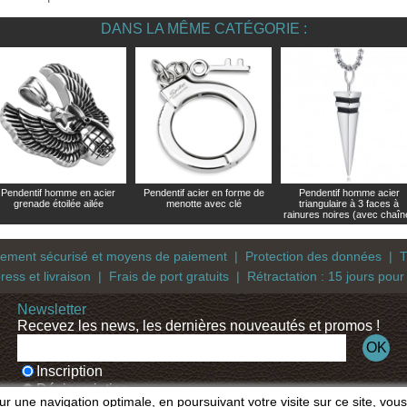
DANS LA MÊME CATÉGORIE :
Pendentif homme en acier
Pendentif acier en forme de
Pendentif homme acier
grenade étoilée ailée
menotte avec clé
triangulaire à 3 faces à
rainures noires (avec chaîn
iement sécurisé et moyens de paiement
|
Protection des données
|
T
ress et livraison
|
Frais de port gratuits
|
Rétractation : 15 jours pour
Newsletter
Recevez les news, les dernières nouveautés et promos !
Inscription
Désinscription
ur une navigation optimale, en poursuivant votre visite sur ce site, vous