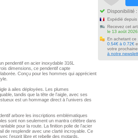
Disponibilité 
Expédié depuis 
Recevez cet art
le 13 août 2026
En achetant ce
0.54€ à 0.72€
e
votre prochain
à notre newslet
n pendentif en acier inoxydable 316L
trois dimensions, ce pendentif capte
 élaborée. Conçu pour les hommes qui apprécient
yle.
aigle à ailes déployées. Les plumes
uable, tandis que la tête de l'aigle, avec ses
jestueux est un hommage direct à l'univers des
dentif arbore les inscriptions emblématiques
oles sont non seulement un mantra célèbre dans
lable pour la route. La finition polie de l'acier
il de resplendir avec une clarté incroyable. Ce
ec l'esprit libre et rebelle des motards.