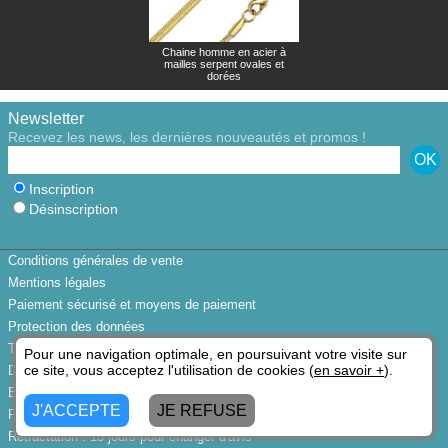
Chaine homme en acier à
mailles serpent ovales et
dorées
Newsletter
Recevez les news, les dernières nouveautés et promos !
Inscription
Désinscription
Conditions générales de vente
Mentions légales
Paiement sécurisé et moyens de paiement
Protection des données
Trouver votre taille de bague
Pour une navigation optimale, en poursuivant votre visite sur
ce site, vous acceptez l'utilisation de cookies (
en savoir +
).
Disponibilités des bijoux
Expédition Express et livraison
J'ACCEPTE
JE REFUSE
Frais de port gratuits
Rétractation : 15 jours pour changer d'avis