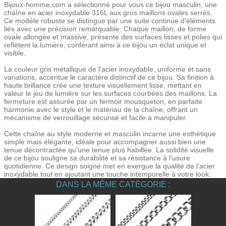
Bijoux-homme.com a sélectionné pour vous ce bijou masculin, une
chaîne en acier inoxydable 316L aux gros maillons ovales serrés.
Ce modèle robuste se distingue par une suite continue d'éléments
liés avec une précision remarquable. Chaque maillon, de forme
ovale allongée et massive, présente des surfaces lisses et polies qui
reflètent la lumière, conférant ainsi à ce bijou un éclat unique et
visible.
La couleur gris métallique de l'acier inoxydable, uniforme et sans
variations, accentue le caractère distinctif de ce bijou. Sa finition à
haute brillance crée une texture visuellement lisse, mettant en
valeur le jeu de lumière sur les surfaces courbées des maillons. La
fermeture est assurée par un fermoir mousqueton, en parfaite
harmonie avec le style et le matériau de la chaîne, offrant un
mécanisme de verrouillage sécurisé et facile à manipuler.
Cette chaîne au style moderne et masculin incarne une esthétique
simple mais élégante, idéale pour accompagner aussi bien une
tenue décontractée qu'une tenue plus habillée. La solidité visuelle
de ce bijou souligne sa durabilité et sa résistance à l'usure
quotidienne. Ce design soigné met en exergue la qualité de l'acier
inoxydable tout en ajoutant une touche intemporelle à votre look.
DANS LA MÊME CATÉGORIE :