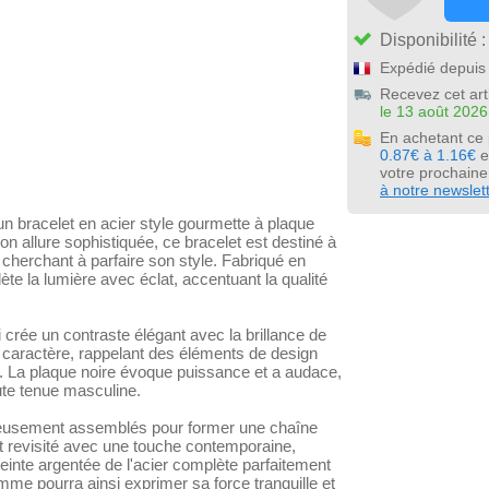
Disponibilité 
Expédié depuis 
Recevez cet art
le 13 août 2026
En achetant ce
0.87€ à 1.16€
e
votre prochain
à notre newslet
 bracelet en acier style gourmette à plaque
on allure sophistiquée, ce bracelet est destiné à
cherchant à parfaire son style. Fabriqué en
flète la lumière avec éclat, accentuant la qualité
 crée un contraste élégant avec la brillance de
e caractère, rappelant des éléments de design
rt. La plaque noire évoque puissance et a audace,
oute tenue masculine.
gneusement assemblés pour former une chaîne
st revisité avec une touche contemporaine,
teinte argentée de l'acier complète parfaitement
mme pourra ainsi exprimer sa force tranquille et