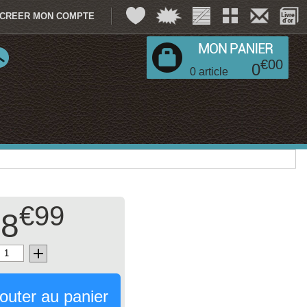
CREER MON COMPTE
€
00
0
0
article
€99
8
outer au panier