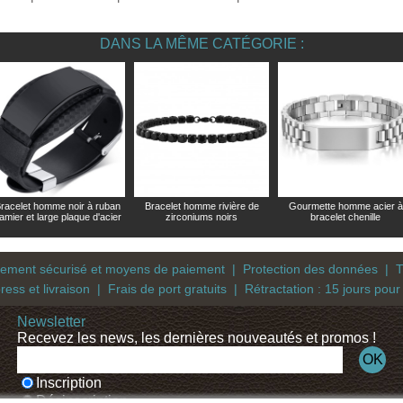
DANS LA MÊME CATÉGORIE :
racelet homme noir à ruban
Bracelet homme rivière de
Gourmette homme acier à
amier et large plaque d'acier
zirconiums noirs
bracelet chenille
iement sécurisé et moyens de paiement
|
Protection des données
|
T
ress et livraison
|
Frais de port gratuits
|
Rétractation : 15 jours pour
Newsletter
Recevez les news, les dernières nouveautés et promos !
Inscription
Désinscription