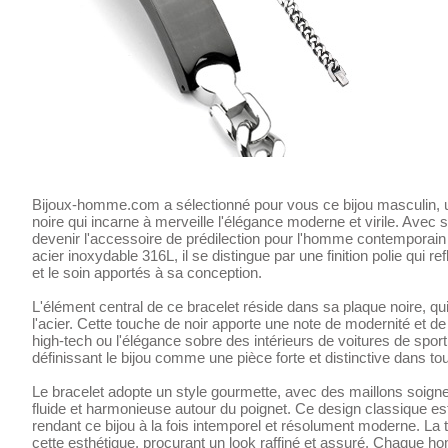
Bijoux-homme.com a sélectionné pour vous ce bijou masculin, un
noire qui incarne à merveille l'élégance moderne et virile. Avec s
devenir l'accessoire de prédilection pour l'homme contemporain 
acier inoxydable 316L, il se distingue par une finition polie qui re
et le soin apportés à sa conception.
L'élément central de ce bracelet réside dans sa plaque noire, qui
l'acier. Cette touche de noir apporte une note de modernité et d
high-tech ou l'élégance sobre des intérieurs de voitures de spo
définissant le bijou comme une pièce forte et distinctive dans t
Le bracelet adopte un style gourmette, avec des maillons soi
fluide et harmonieuse autour du poignet. Ce design classique e
rendant ce bijou à la fois intemporel et résolument moderne. La 
cette esthétique, procurant un look raffiné et assuré. Chaque ho