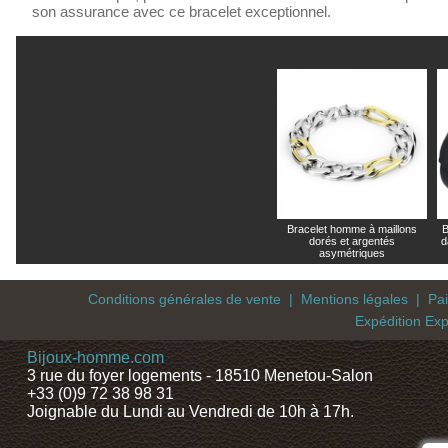
son assurance avec ce bracelet exceptionnel.
Bracelet homme à maillons
B
dorés et argentés
d
asymétriques
Conditions générales de vente
|
Mentions légales
|
Pa
Expédition Exp
Bijoux-homme.com
3 rue du foyer logements - 18510 Menetou-Salon
+33 (0)9 72 38 98 31
Joignable du Lundi au Vendredi de 10h à 17h.