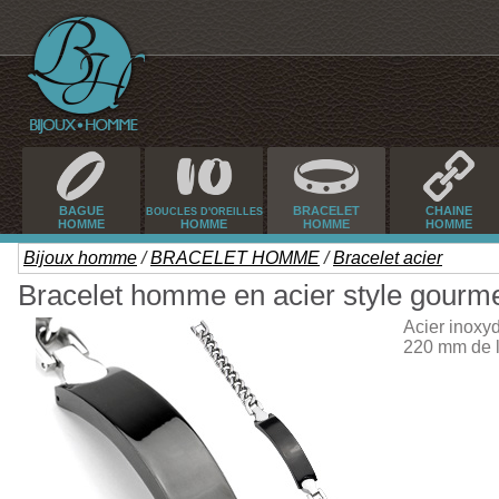
BAGUE
BRACELET
CHAINE
BOUCLES D'OREILLES
HOMME
HOMME
HOMME
HOMME
Bijoux homme
/
BRACELET HOMME
/
Bracelet acier
Bracelet homme en acier style gourme
Acier inoxy
220 mm de l