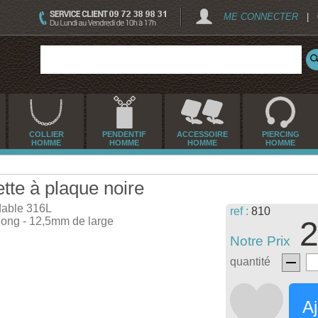
ME CONNECTER
|
COLLIER
PENDENTIF
ACCESSOIRE
PIERCING
HOMME
HOMME
HOMME
HOMME
tte à plaque noire
dable 316L
ref :
810
ong - 12,5mm de large
2
Notre Prix
quantité
Aj