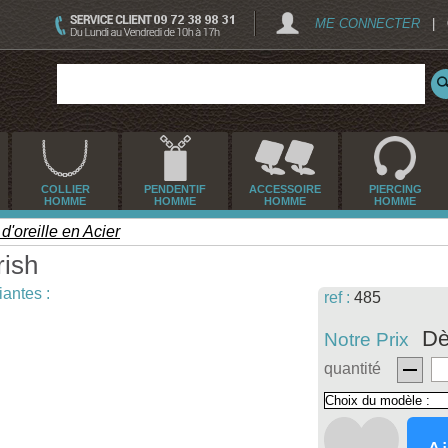
ME CONNECTER
|
COLLIER
PENDENTIF
ACCESSOIRE
PIERCING
HOMME
HOMME
HOMME
HOMME
d'oreille en Acier
rish
iantes :
ref :
485
Dè
Notre Prix
quantité