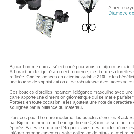
Acier inoxy
Diamètre de 
Bijoux-homme.com a sélectionné pour vous ce bijou masculin, l
Arborant un design résolument moderne, ces boucles d'oreilles s
raffinée. Confectionnées en acier inoxydable 316L, elles bénéficie
une touche de sophistication et de robustesse à cet accessoire 
Ces boucles d'oreilles incarnent l'élégance masculine avec une a
carré apporte une dimension géométrique qui se marie parfaitem
Portées en toute occasion, elles ajoutent une note de caractère e
soulignée par la brillance du matériau.
Pensées pour l'homme moderne, les boucles d'oreilles Black Squa
par Bijoux-homme.com. Leur tige fine de 0,8 mm assure un confo
épurée. Faites le choix de l'élégance avec ces boucles d'oreille
intégrer harmonieusement votre collection de bijoux et mettre en