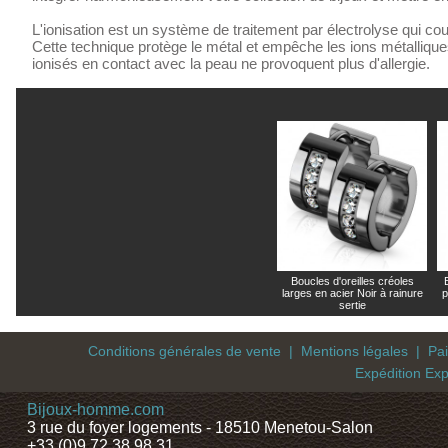
L'ionisation est un système de traitement par électrolyse qui cou
Cette technique protège le métal et empêche les ions métalliques
ionisés en contact avec la peau ne provoquent plus d'allergie.
Boucles d'oreilles créoles
larges en acier Noir à rainure
p
sertie
Conditions générales de vente
|
Mentions légales
|
Pa
Expédition Exp
Bijoux-homme.com
3 rue du foyer logements - 18510 Menetou-Salon
+33 (0)9 72 38 98 31