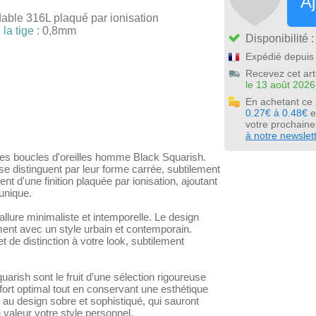
Aj
dable 316L plaqué par ionisation
la tige :
0,8mm
Disponibilité 
Expédié depuis 
Recevez cet art
le 13 août 2026
En achetant ce
0.27€ à 0.48€
e
votre prochain
à notre newslet
es boucles d'oreilles homme Black Squarish.
e distinguent par leur forme carrée, subtilement
nt d'une finition plaquée par ionisation, ajoutant
unique.
llure minimaliste et intemporelle. Le design
ent avec un style urbain et contemporain.
t de distinction à votre look, subtilement
rish sont le fruit d'une sélection rigoureuse
rt optimal tout en conservant une esthétique
s au design sobre et sophistiqué, qui sauront
 valeur votre style personnel.