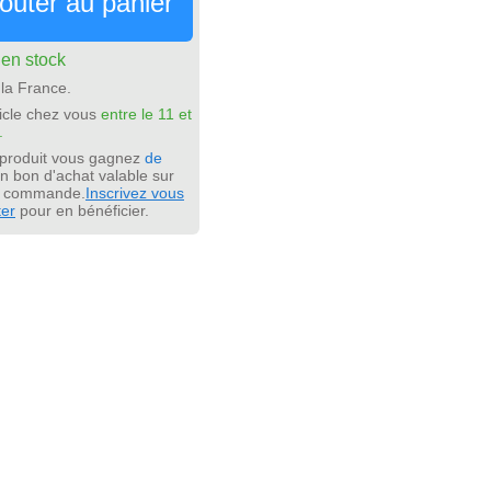
outer au panier
:
en stock
la France.
icle chez vous
entre le 11 et
.
 produit vous gagnez
de
n bon d'achat valable sur
e commande.
Inscrivez vous
ter
pour en bénéficier.