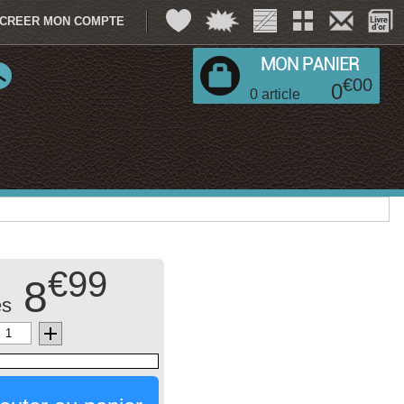
CREER MON COMPTE
€
00
0
0
article
€99
8
s