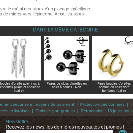
vre le métal des bijoux d'un placage spécifique.
 de migrer vers l'épiderme. Ainsi, les bijoux
DANS LA MÊME CATÉGORIE :
Boucles d'oreille acier inox à
Paires de clous d'oreilles en
Fines boucles d'oreilles
endentifs plume et chainette
acier à boules - Noir
homme en acier doré
(paire)
bombées (paire)
iement sécurisé et moyens de paiement
|
Protection des données
|
T
ress et livraison
|
Frais de port gratuits
|
Rétractation : 15 jours pour
Newsletter
Recevez les news, les dernières nouveautés et promos !