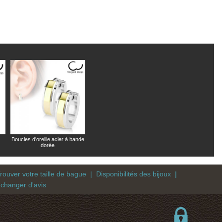
Boucles d'oreille acier à bande
dorée
rouver votre taille de bague
|
Disponibilités des bijoux
|
 changer d'avis