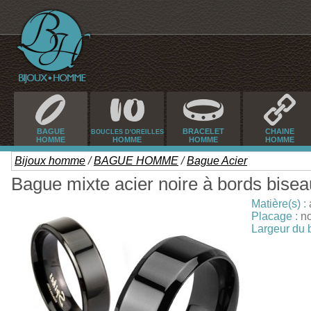
BAGUE
BRACELET
CHAINE
BOUCLES D'OREILLES
HOMME
HOMME
HOMME
HOMME
Bijoux homme
/
BAGUE HOMME
/
Bague Acier
Bague mixte acier noire à bords bisea
Matière(s) :
Placage :
no
Largeur du 