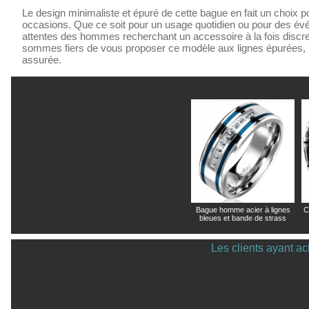
Le design minimaliste et épuré de cette bague en fait un choix p
occasions. Que ce soit pour un usage quotidien ou pour des év
attentes des hommes recherchant un accessoire à la fois discre
sommes fiers de vous proposer ce modèle aux lignes épurées, 
assurée.
Bague homme acier à lignes
C
bleues et bande de strass
Les clients ayant ac