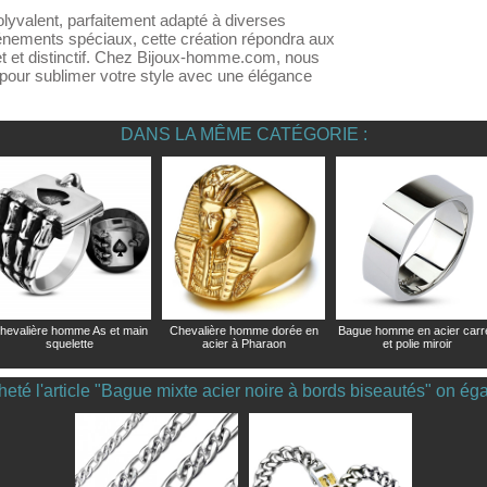
olyvalent, parfaitement adapté à diverses
énements spéciaux, cette création répondra aux
t et distinctif. Chez Bijoux-homme.com, nous
pour sublimer votre style avec une élégance
DANS LA MÊME CATÉGORIE :
hevalière homme As et main
Chevalière homme dorée en
Bague homme en acier carr
squelette
acier à Pharaon
et polie miroir
heté l'article "Bague mixte acier noire à bords biseautés" on ég