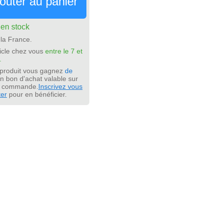
outer au panier
:
en stock
la France.
icle chez vous
entre le 7 et
.
 produit vous gagnez
de
n bon d'achat valable sur
e commande.
Inscrivez vous
ter
pour en bénéficier.