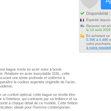
Aj
Disponibilité 
Expédié depuis 
Recevez cet art
le 10 août 2026
En achetant ce
0.36€ à 0.48€
e
votre prochain
à notre newslet
ne bague mixte en acier noire à bords
té. Réalisée en acier inoxydable 316L, cette
ocurant une teinte profonde et uniforme à
raître la couleur argentée originelle de l'acier,
moderne.
r un confort optimal, cette bague se révèle être
 à l'intérieur, qui contraste par sa brillance et sa
pporté à chaque détail de ce modèle. Cette finition
stication, idéale pour l'homme contemporain.