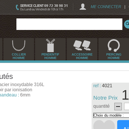
ME CONNECTER
|
COLLIER
PENDENTIF
ACCESSOIRE
PIERCING
HOMME
HOMME
HOMME
HOMME
utés
acier inoxydable 316L
ref :
4021
ir par ionisation
1
bandeau :
6mm
Notre Prix
quantité