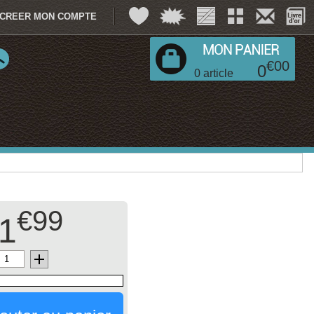
CREER MON COMPTE
€
00
0
0
article
€99
1