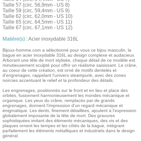
Taille 57 (circ. 56,9mm - US 8)
Taille 59 (circ. 59,4mm - US 9)
Taille 62 (circ. 62,0mm - US 10)
Taille 65 (circ. 64,5mm - US 11)
Taille 67 (circ. 67,1mm - US 12)
Matière(s) :
Acier inoxydable 316L
Bijoux-homme.com a sélectionné pour vous ce bijou masculin, la
bague en acier inoxydable 316L au design complexe et audacieux.
Arborant une tête de mort stylisée, chaque détail de ce modèle est
minutieusement sculpté pour offrir un réalisme saisissant. Le crâne,
au coeur de cette création, est orné de motifs dentelés et
d'engrenages, rappelant l'univers steampunk, avec des zones
noircies accentuant le relief et la profondeur des détails.
Les engrenages, positionnés sur le front et en lieu et place des
orbites, fusionnent harmonieusement les mondes mécanique et
organique. Les yeux du crâne, remplacés par de grands
engrenages, donnent l'impression d'un regard mécanique et
énigmatique. Les dents, finement détaillées, ajoutent à l'expression
globalement imposante de la tête de mort. Des gravures
sophistiquées imitant des éléments mécaniques, des vis et des
plaques ornent les tempes et les côtés de la bague, intégrant
parfaitement les éléments métalliques et industriels dans le design
général.