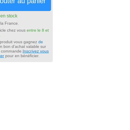
outer au panier
:
en stock
la France.
icle chez vous
entre le 8 et
.
 produit vous gagnez
de
n bon d'achat valable sur
e commande.
Inscrivez vous
ter
pour en bénéficier.