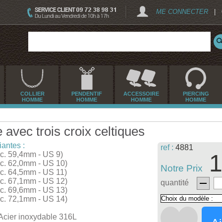
ME CONNECTER
|
COLLIER
PENDENTIF
ACCESSOIRE
PIERCING
HOMME
HOMME
HOMME
HOMME
avec trois croix celtiques
iantes :
ref :
4881
irc. 59,4mm - US 9)
1
irc. 62,0mm - US 10)
Notre Prix
irc. 64,5mm - US 11)
irc. 67,1mm - US 12)
quantité
irc. 69,6mm - US 13)
irc. 72,1mm - US 14)
Acier inoxydable 316L