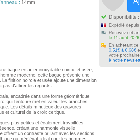
Aj
'anneau :
14mm
Disponibilité 
Expédié depuis 
Recevez cet art
le 11 août 2026
En achetant ce
0.51€ à 0.68€
e
votre prochain
à notre newslet
ne bague en acier inoxydable noircie et usée,
ur l'homme moderne, cette bague présente une
a finition noircie et usée ajoute une dimension
 pas d'attirer les regards.
entrale, encadrée dans une forme géométrique
irci qui l'entoure met en valeur les branches
ique. Les détails minutieux des gravures
e et culturel de la croix celtique.
ques plus petites et également travaillées
résence, créant une harmonie visuelle
se offrent un contraste brillant avec les sections
othique ou médiéval, idéal pour les hommes