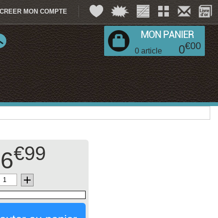
CREER MON COMPTE
€
00
0
0
article
€99
6