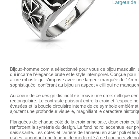
Largeur de l
Bijoux-homme.com a sélectionné pour vous ce bijou masculin, u
qui incarne l'élégance brute et le style intemporel. Conçue po
allure robuste qui s'impose avec une largeur marquée de 14mm. L
sophistiquée, conférant au bijou un aspect vieilli qui ne manquera
Au coeur de ce design distinctif se trouve une croix celtique c
rectangulaire. Le contraste puissant entre la croix et l'espace no
évasées et la boucle circulaire interne de ce symbole emblémat
ajoutent une profondeur visuelle, magnifiant le caractère historiqu
Flanquées de chaque côté de la croix principale, deux croix celti
renforcent la symétrie du design. Le fond noirci accentue leur p
saisissante. Les côtés et l'arrière de l'anneau en acier poli et lis
usées, apportant une touche de modernité à ce bijou au style g