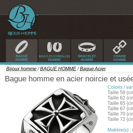
BAGUE
BRACELET
CHAINE
BOUCLES D'OREILLES
HOMME
HOMME
HOMME
HOMME
Bijoux homme
/
BAGUE HOMME
/
Bague Acier
Bague homme en acier noircie et usée 
Coloris / var
Taille 59 (c
Taille 62 (c
Taille 65 (c
Taille 67 (c
Taille 70 (c
Taille 72 (c
Matière(s) :