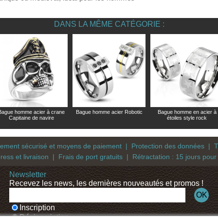
DANS LA MÊME CATÉGORIE :
Bague homme acier à crane
Bague homme acier Robotic
Bague homme en acier à
Capitaine de navire
étoiles style rock
iement sécurisé et moyens de paiement
|
Protection des données
|
T
ress et livraison
|
Frais de port gratuits
|
Rétractation : 15 jours pour
Newsletter
Recevez les news, les dernières nouveautés et promos !
Inscription
Désinscription